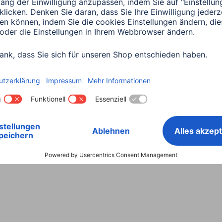
Land wählen
ntiebestimmungen
Konformitätserklärungen
Barrieref