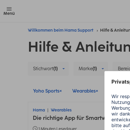
Menü
Willkommen beim Hama Support
Hilfe & Anleit
Hilfe & Anleitu
Stichwort
(1)
Marke
(1)
Berei
Yoho Sports
Wearables
Hama
Hama
Wearables
Die richtige App für Smartwatch und
1 Minuten Lesedauer