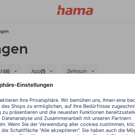
ungen
ngen
ch
(6)
App
(1)
Zeitraum
Kopplung/Verbindung
Alle Filter löschen
 Fitnesstracker