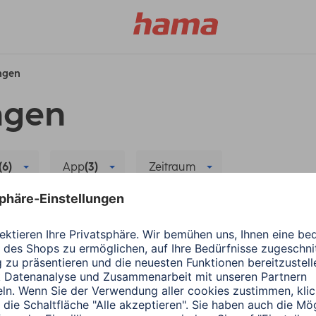
ungen
ngen
(6)
App
(3)
Zeitraum
arables
Update
Alle Filter löschen
Hama
Wearables
ect verbinden
App-Update: Anbindu
3 Minuten Lesedauer