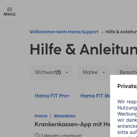
Menü
Willkommen beim Hama Support
Hilfe & Anleit
Hilfe & Anleitu
Stichwort
(1)
Marke
Bereich
Hama FIT Pro
Hama FIT Move
We
Hama
Wearables
Krankenkassen-App mit Health Conn
3 Minuten Lesedauer