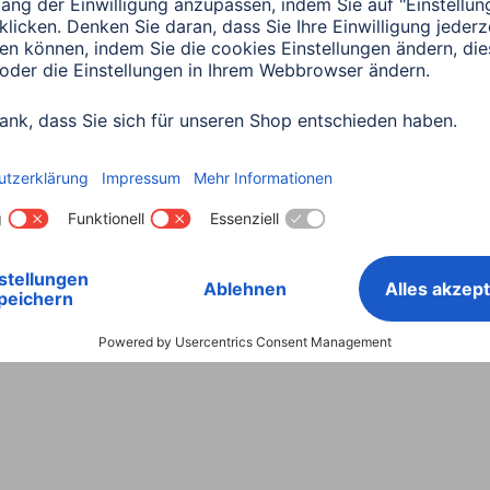
Land wählen
ntiebestimmungen
Konformitätserklärungen
Barrieref