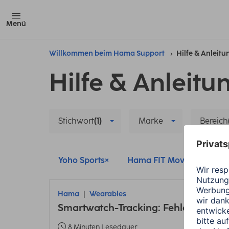
Menü
Willkommen beim Hama Support
Hilfe & Anleit
Hilfe & Anleitu
Stichwort
(1)
Marke
Bereich
Yoho Sports
Hama FIT Move
Ham
Hama
Wearables
Smartwatch-Tracking: Fehler bei En
8 Minuten Lesedauer