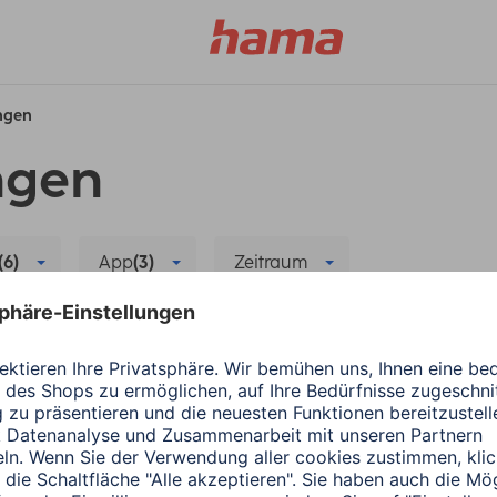
ungen
ngen
(6)
App
(3)
Zeitraum
a FIT
Wearables
Sensor
Alle Filter löschen
ergiesparen