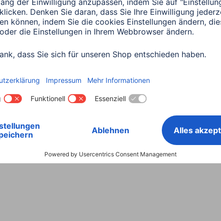
Land wählen
ntiebestimmungen
Konformitätserklärungen
Barrieref