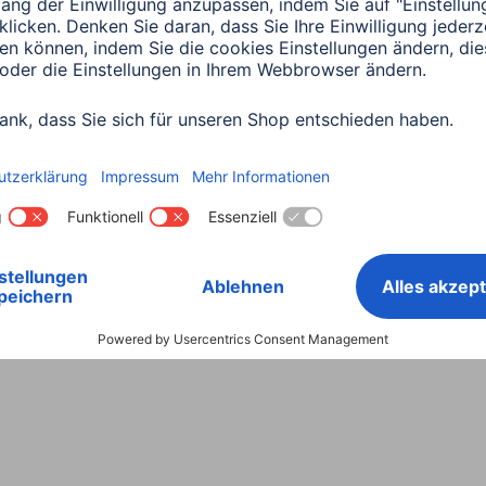
Land wählen
ntiebestimmungen
Konformitätserklärungen
Barrieref