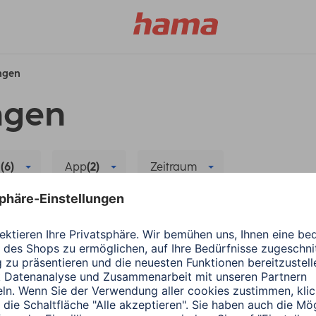
ungen
ngen
h
(6)
App
(2)
Zeitraum
Sensor
Datensynchronisierung
Alle Filter lösc
Hama
Wearables
ergiesparen
Die richtige App für
1 Minuten Lesedauer