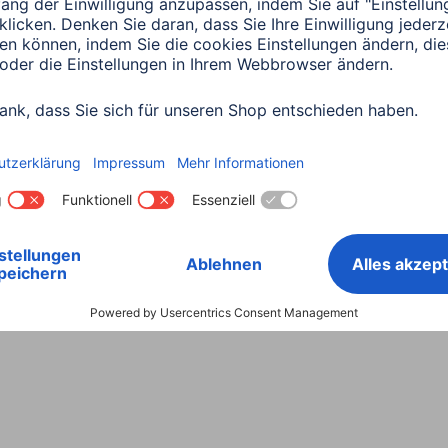
Land wählen
ntiebestimmungen
Konformitätserklärungen
Barrieref