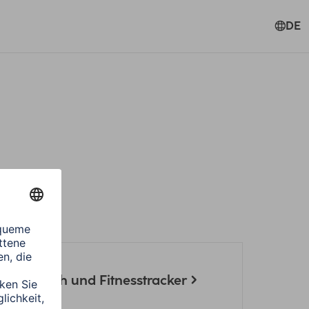
DE
hen
 Smartwatch und Fitnesstracker