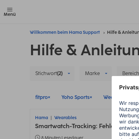
Menü
Willkommen beim Hama Support
Hilfe & Anleit
Hilfe & Anleitu
Stichwort
(2)
Marke
Bereic
fitpro
Yoho Sports
Wearables
Hama
Wearables
Smartwatch-Tracking: Fehler bei En
8 Minuten Lesedauer