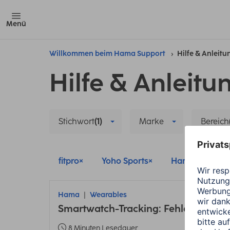
Menü
Willkommen beim Hama Support
Hilfe & Anleit
Hilfe & Anleitu
Stichwort
(1)
Marke
Bereich
fitpro
Yoho Sports
Hama FIT Mov
Hama
Wearables
Smartwatch-Tracking: Fehler bei En
8 Minuten Lesedauer