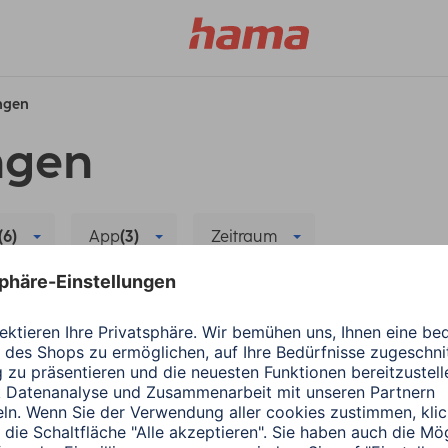
ungen
ngen
(6)
App
(3)
Zeitraum
e
Wearables
Fehlerbehebung
Alle Filter lö
ergiesparen