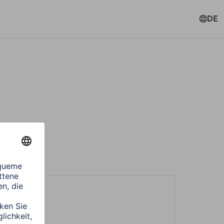
DE
schen