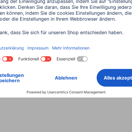
Land wählen
ntiebestimmungen
Konformitätserklärungen
Barrieref