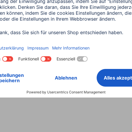
Land wählen
ntiebestimmungen
Konformitätserklärungen
Barrieref