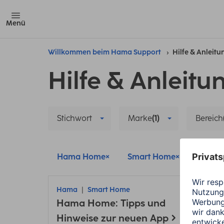
Menü
Willkommen beim Hama Support
Hilfe & Anleit
Hilfe & Anleitu
Stichwort
Marke
(1)
Bereich
Hama Home
Smart Home
Hama
Hama
Smart Home
Ham
Hama Home: Tipps und
Ham
Hinweise zur neuen App
dein