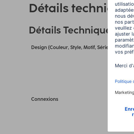
Détails technique
Détails Techniques
Design (Couleur, Style, Motif, Série)
Connexions