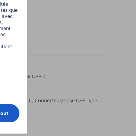
c
c
 Charger 65W USB-C
ecteur USB-C, Connecteur/prise USB Type-