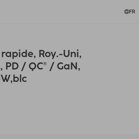
FR
rapide, Roy.-Uni,
 PD / QC® / GaN,
5W,blc