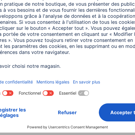
s
Couleur
Blan
Couleurs disponibles
Blan
Ligne
Mini
Connecteur
Conn
A
Nombre de ports USB
2