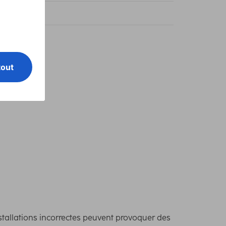
 lm
nstallations incorrectes peuvent provoquer des