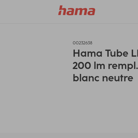
00232638
Hama Tube LE
200 lm rempl.
blanc neutre