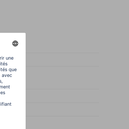
c neutre
 W
kWh/1000h
00 h