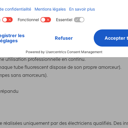
Flux lumineux utile (Φ360)
2200
ommateurs
 utilisation professionnelle en continu.
chaque tube fluorescent dispose de son propre amorceur).
ampes sans amorceurs).
s répandu
e réalisées uniquement par des électriciens qualifiés. Des i