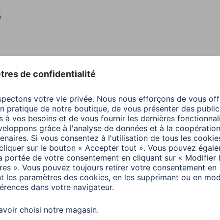
s
Indice de rendu des couleurs
80
Température de couleur
Blan
Alimentation en mode marche (Pon) :
20,5
Classe d'efficacité énergétique (A à G)
F
Consommation d'énergie en mode marche
21 
Durée de vie L70B50 - LED et OLED
250