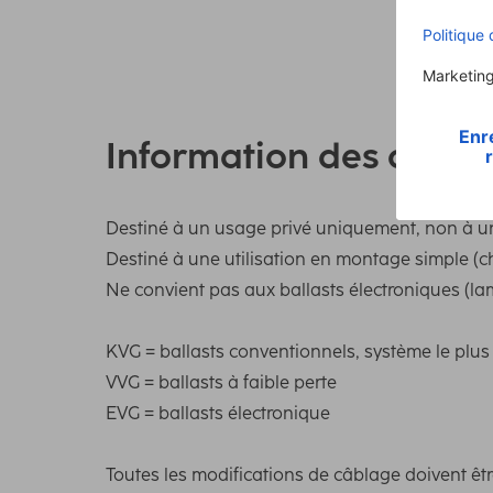
Information des cons
Destiné à un usage privé uniquement, non à une
Destiné à une utilisation en montage simple (
Ne convient pas aux ballasts électroniques (l
KVG = ballasts conventionnels, système le plu
VVG = ballasts à faible perte
EVG = ballasts électronique
Toutes les modifications de câblage doivent êtr