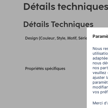
Détails technique
Détails Techniques
Design (Couleur, Style, Motif, Série)
Propriétés spécifiques