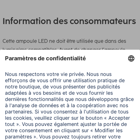
Information des consommateurs
Cette ampoule LED ne doit être utilisée que dans des
luminaires compatibles. Avant de changer l’ampoule,
attendre le refroidissement complet et débrancher le
luminaire. Remplacer immédiatement les ampoules
endommagées. Aucune responsabilité ne sera acceptée
en cas d’utilisation incorrecte. Cette ampoule LED est
conçue pour un fonctionnement dans des luminaires
ouverts. L’échauffement de l’ampoule en fonctionnement
peut ainsi être dissipé dans l’air ambiant. La durée de vie
prévue est calculée sur la base de ce mode de
fonctionnement. Les ampoules LED peuvent évidemment
aussi être utilisées dans des luminaires fermés, mais elles