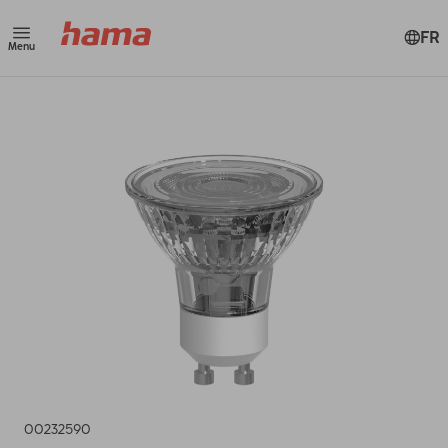
FR
Menu
00232590