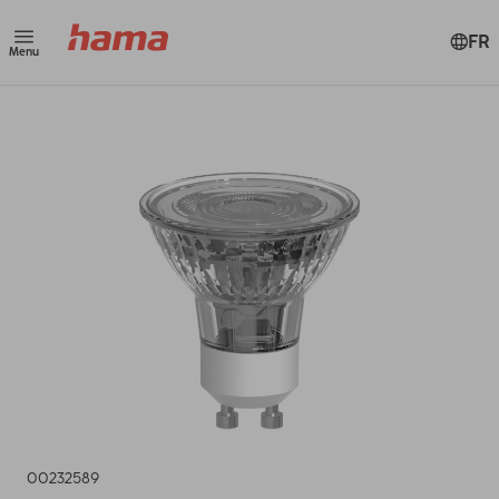
FR
Menu
00232589