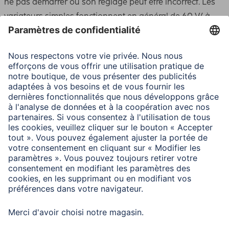
ne pas démarrer ou son réglage peut être incorrect. Les
variateurs simples fonctionnent en général de 60 W à
400 W.
En cas de variateur intégré à un réglage de luminosité de
base, celui-ci doit être réglé suffisamment haut sinon
l’ampoule LED peut ne pas s’allumer.
Faire varier le réglage lentement et de façon régulière. Ne
pas procéder par saccades ou aller trop vite.
Variateur pour ampoules incandescentes autorisé
uniquement, pas de variateur pour les transformateurs,
etc.
Le variateur tactile est la plupart du temps inapproprié.
Un variateur inadapté peut endommager l’ampoule de
façon irrémédiable.