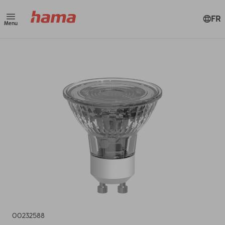
FR
Menu
00232588