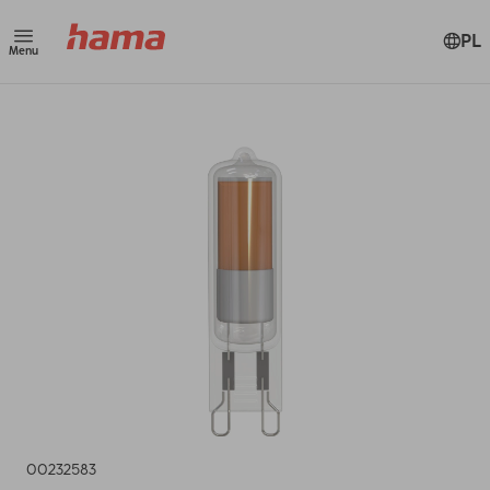
PL
Menu
00232583