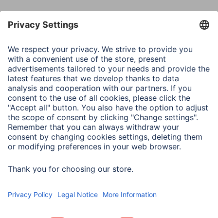
Właściwości elektrotechniczne
Czestotliwość sieci
50/60 Hz
EAR Reg.Nr.
DE 38720470
Klasa energetyczna A-G
F
Moc w trybie pracy
2 W
Napięcie wejściowe
220-240 V