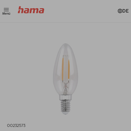
DE
Menü
00232573