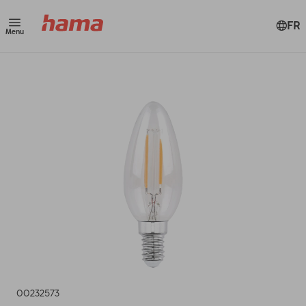
FR
Menu
00232573