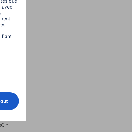
c neutre
W
kWh/1000h
00 h