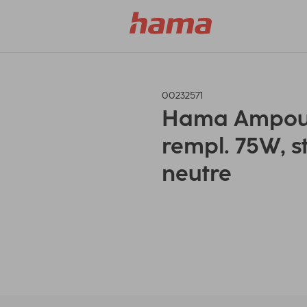
00232571
Hama Ampoule
rempl. 75W, s
neutre