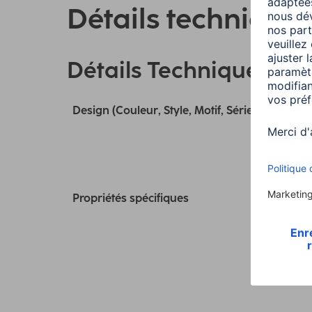
Détails technique
Détails Techniques
Design (Couleur, Style, Motif, Série)
Propriétés spécifiques