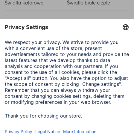
Światła kolorowe
Światło białe ciepłe
Właściwości elektrotechniczne
Czestotliwość sieci
50/60 Hz
EAR Reg.Nr.
DE 38720470
Klasa energetyczna A-G
C
Moc w trybie pracy
2,9 W
Napięcie wejściowe
220-240 V