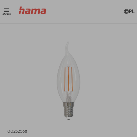
PL
Menu
00232568