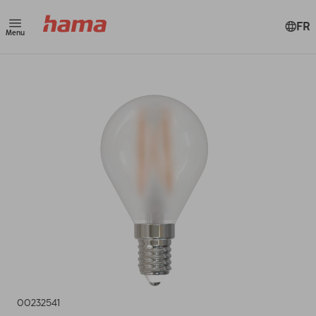
FR
Menu
00232541