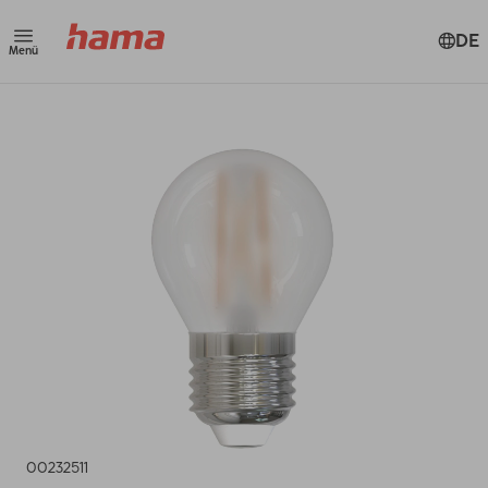
DE
Menü
00232511