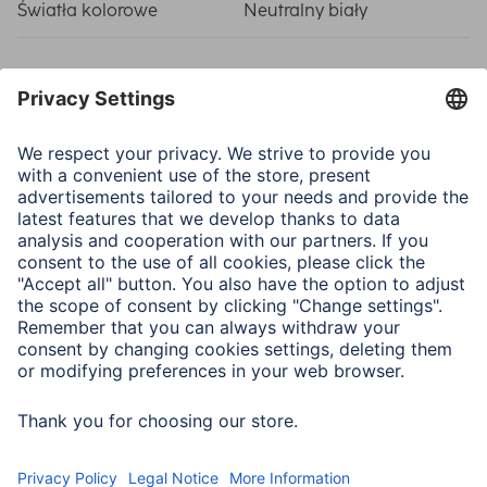
Światła kolorowe
Neutralny biały
Właściwości elektrotechniczne
Czestotliwość sieci
50/60 Hz
EAR Reg.Nr.
DE 38720470
Klasa energetyczna A-G
A
Moc w trybie pracy
7,2 W
Napięcie wejściowe
220-240 V