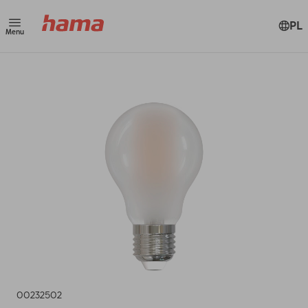
PL
Menu
00232502