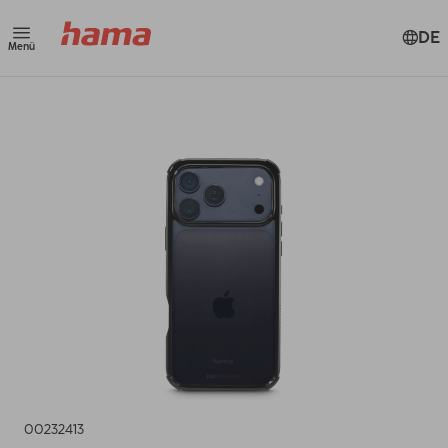
DE
Menü
00232413