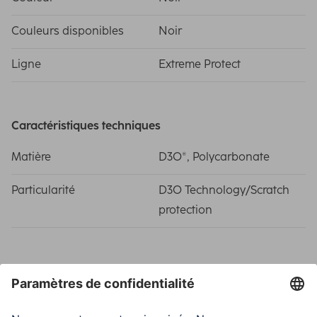
Couleurs disponibles
Noir
Ligne
Extreme Protect
Caractéristiques techniques
Matière
D3O®, Polycarbonate
Particularité
D3O Technology/Scratch
protection
Domaines d'utilisations
Compatibilité
Smartphone