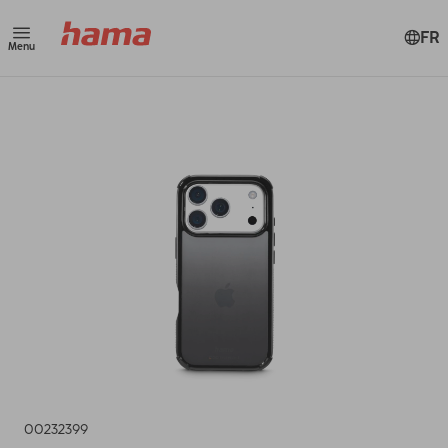
FR
Menu
00232399