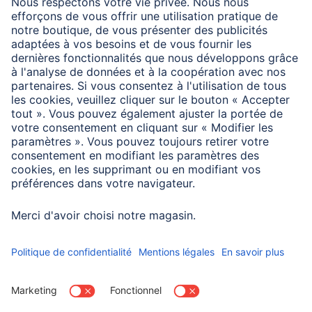
Smartphone
Apple iPhone 17 Pro
Information des consommateurs
Désignation complète pour le test et la méthode :
MIL-STD-810Hw/CHANGE 1(2022) Method 516.8 Section
4.6.5