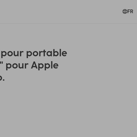
FR
pour portable
" pour Apple
p.