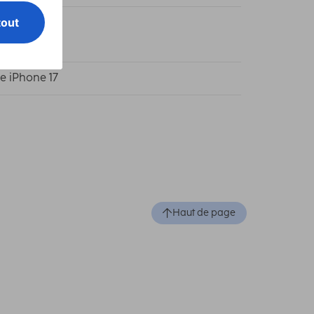
rtphone
e iPhone 17
Haut de page