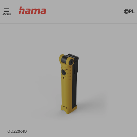
PL
Menu
00228610