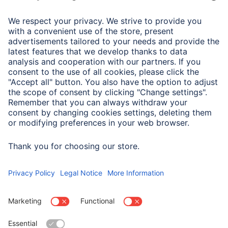
Seria
Workshop
Światła kolorowe
Biały
Właściwości fizyczne
Czas pracy
8 h
Długość świecenia
8 h