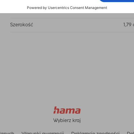
Długość
5,02
Szerokość
1,79
Wybierz kraj
danych
Warunki gwarancji
Deklaracje zgodności
Dek