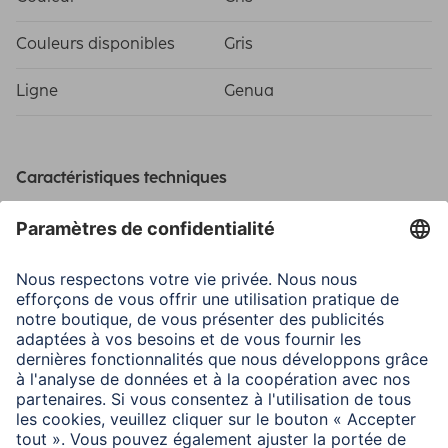
Couleurs disponibles
Gris
Ligne
Genua
Caractéristiques techniques
Matière
Polyester
Dimensions
Dimensions hors tout L x
41 x 2 x 30 cm
H x P
Dimensions intérieures L x
40 x 2 x 29 cm