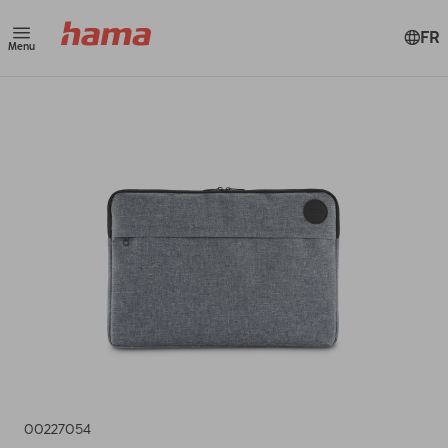
FR
Menu
00227054