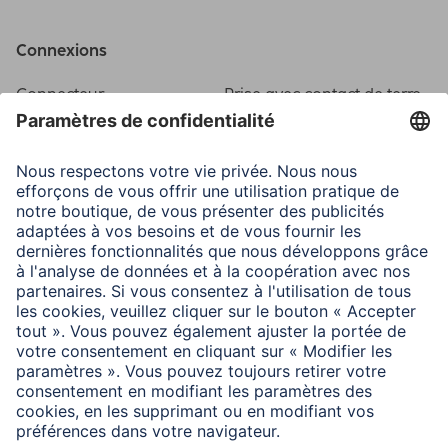
Connexions
Connecteur
Prise avec contact de terre
Propriétés spécifiques
Alimentation
250 V
Caractéristiques
16 A
principales
Charge maximale
3680 W
Type de câble
H05VV-F3G1,5