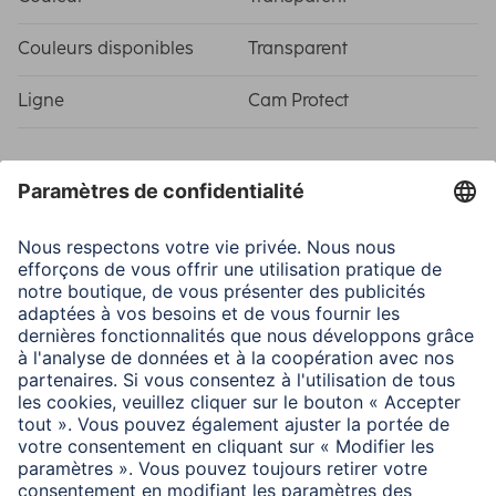
Couleurs disponibles
Transparent
Ligne
Cam Protect
Caractéristiques techniques
Matière
Tempered glass
Modèle
Appareil spécifique
Dimensions
Largeur
2,83 cm
Longueur
2,83 cm