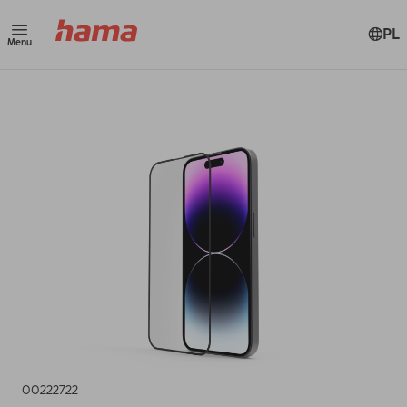
PL
Menu
00222722