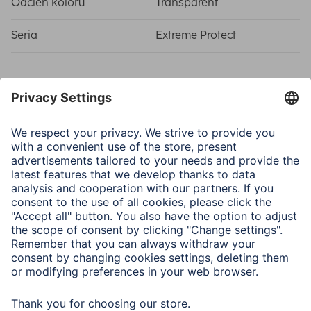
Odcień koloru
Transparent
Seria
Extreme Protect
Właściwości fizyczne
Materiał
D3O®, Safety Glass
(Hardened)
Poziom hartowania
10H
Typ
Dedykowany do
urządzenia
Zestaw montażowy
EcoFrame