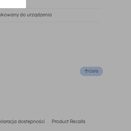
ykowany do urządzenia
Góra
laracja dostępności
Product Recalls