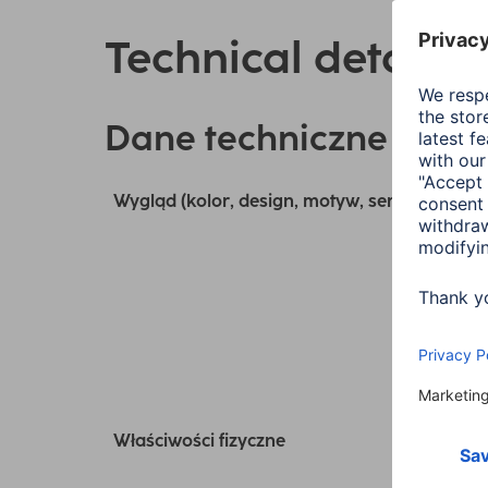
Technical details
Dane techniczne
Wygląd (kolor, design, motyw, seria)
Właściwości fizyczne