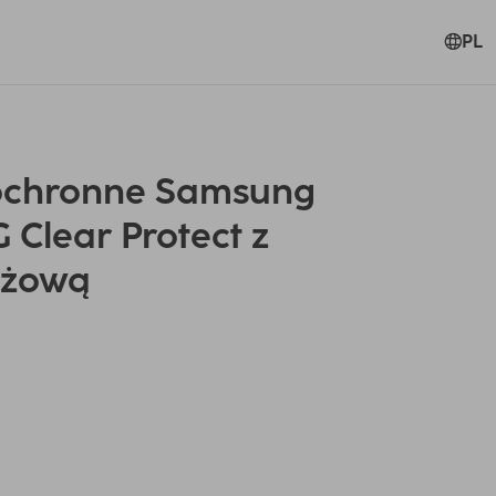
PL
ochronne Samsung
 Clear Protect z
ażową