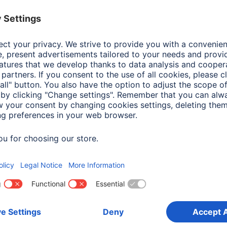
Kolor
Tran
Linia produktowa
Entr
Odcień koloru
Tran
Seria
Clea
Materiał
Safe