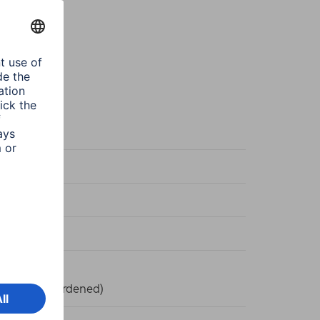
sparent
y Line
sparent
r Protect
ty Glass (Hardened)