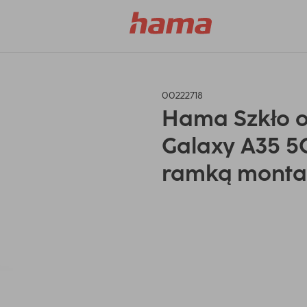
00222718
Hama Szkło 
Galaxy A35 5G
ramką mont