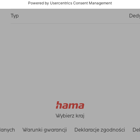
Poziom hartowania
9H
Typ
Ded
Wybierz kraj
danych
Warunki gwarancji
Deklaracje zgodności
Dek