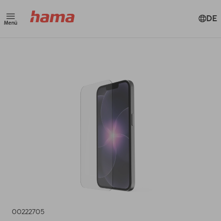
DE
Menü
00222705