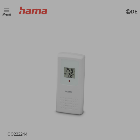
DE
Menü
00222244