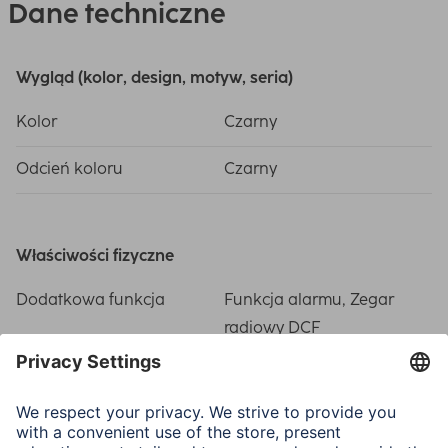
Dane techniczne
Wygląd (kolor, design, motyw, seria)
Kolor
Czarny
Odcień koloru
Czarny
Właściwości fizyczne
Dodatkowa funkcja
Funkcja alarmu, Zegar
radiowy DCF
Dokładność pomiaru
20% do 90%
wilgotności powietrza