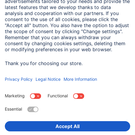
Dokładność temperatury
±1°C
(wewnątrz i na zewnąrz)
Dokładność wilgotności
±5%
powietrza
Funkcja zegara
Tak (12/24)
Wybierz kraj