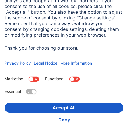
Materiał korpusu
Materiał syntetyczny
Materiał okładki
Materiał syntetyczny
Tryb pracy
Manualne
Wybierz kraj
O firmie
Bezpieczeństwo i ochrona danych
Warunki gwarancji
Deklaracje zgodności