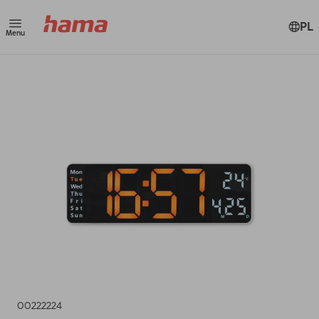
PL
Menu
00222224