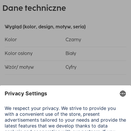
Dane techniczne
Wygląd (kolor, design, motyw, seria)
Kolor
Czarny
Kolor osłony
Biały
Wzór/ motyw
Cyfry
Właściwości fizyczne
Dodatkowa funkcja
Data, Funkcja alarmu,
Termometr (od +0°C do
+50°C)