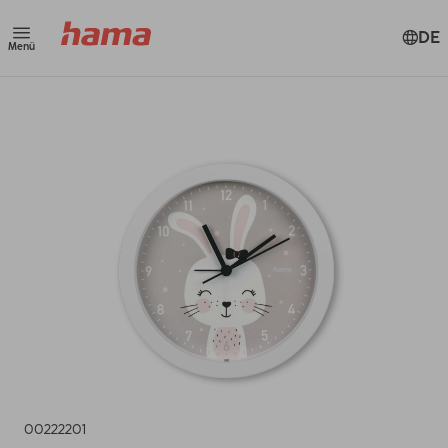
DE
Menü
00222201