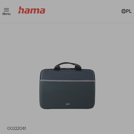
PL
Menu
00222081