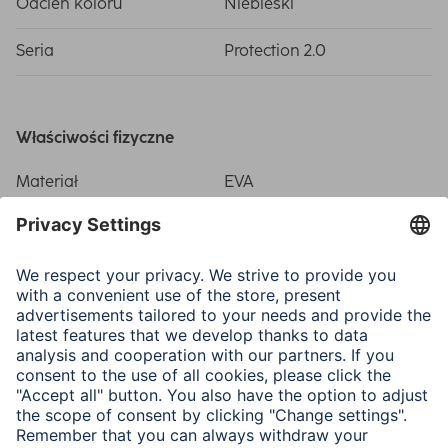
Odcień koloru
Niebieski
Seria
Protection 2.0
Właściwości fizyczne
Materiał
EVA
Wymiary i waga
Inside Dimensions W x D
38 x 5 x 27 cm
x H
Outside Dimensions W x
42.5 x 6 x 30 cm
D x H