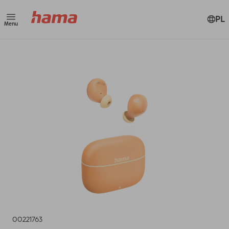
PL
Menu
00221763