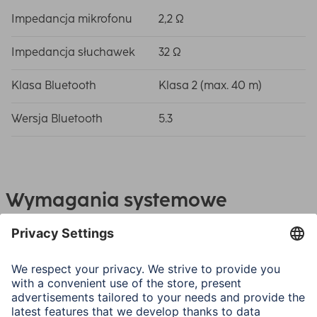
Impedancja mikrofonu
2,2 Ω
Impedancja słuchawek
32 Ω
Klasa Bluetooth
Klasa 2 (max. 40 m)
Wersja Bluetooth
5.3
Wymagania systemowe
Urządzenie obsługujące technologię Bluetooth
Wskazówki dla użytkownika