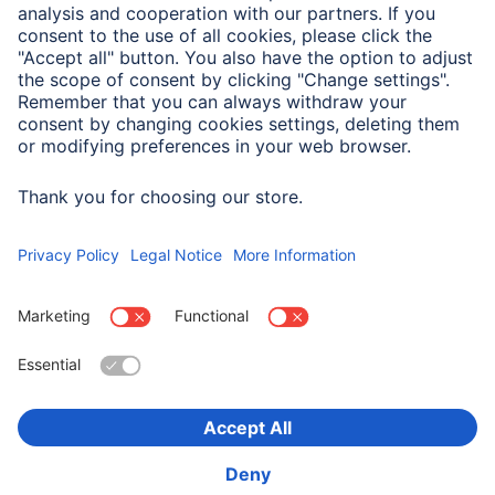
Aby sparować słuchawki ze smartfonem przez Bluetooth,
należy wyjąć obie słuchawki z etui ładującego i sparować
je podczas pierwszego połączenia. Jeśli tak się nie stanie,
sparowana zostanie tylko jedna słuchawka. Postępuj
zgodnie z instrukcją obsługi.
Wybierz kraj
O firmie
Bezpieczeństwo i ochrona danych
Warunki gwarancji
Deklaracje zgodności