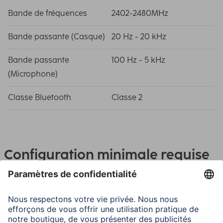
Bande de fréquences
2402-2480MHz
Bande passante (Casque)
20 Hz - 20 kHz
Bande passante
100 Hz - 5 kHz
(Microphone)
Classe Bluetooth
Classe 2
Configuration minimale requise
Appareil compatible Bluetooth