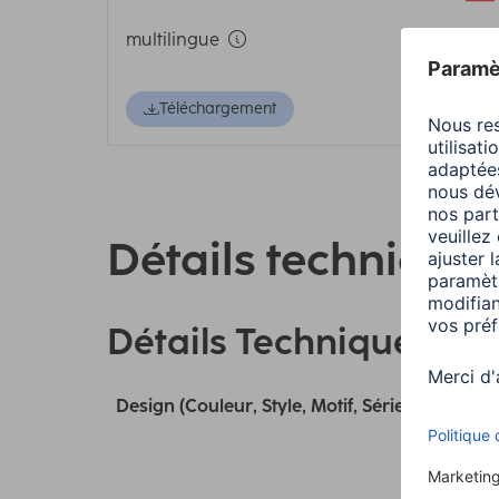
multilingue
Téléchargement
Détails technique
Détails Techniques
Design (Couleur, Style, Motif, Série)