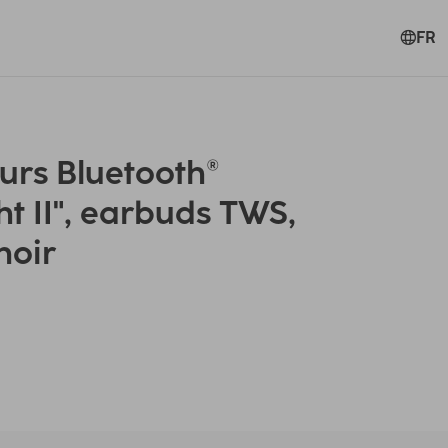
FR
rs Bluetooth®
t II", earbuds TWS,
noir