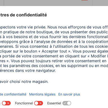
multilingue
Téléchargement
s
Couleur
Noir
Couleurs disponibles
Noir