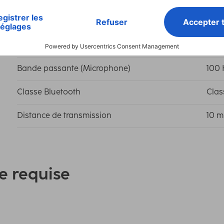
Bande de fréquences
240
Bande passante (Casque)
20 H
Bande passante (Microphone)
100 
Classe Bluetooth
Clas
Distance de transmission
10 m
e requise