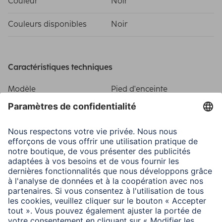
Couleur
Noir
Couleurs disponibles
Noir
Caractéristiques techniques
Modèle
Pied d'enceinte
Poids max. supporté
5 kg
Dimensions
Hauteur totale
104 cm
Domaines d'utilisations