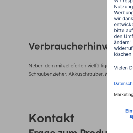
Verbraucherhinweis
Neben dem mitgelieferten vielfältigen Montag
Schraubenzieher, Akkuschrauber, Maßband, G
Kontakt
Frage zum Produkt?