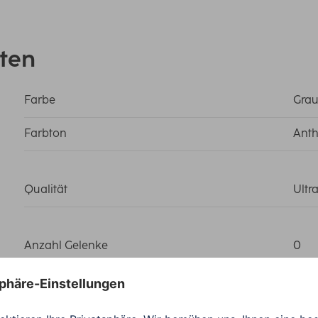
ten
Farbe
Gra
Farbton
Anth
Qualität
Ultr
Anzahl Gelenke
0
Ausführung
TV
Besonderheit
Was