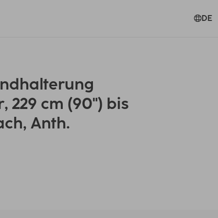
DE
ndhalterung
r, 229 cm (90") bis
ach, Anth.