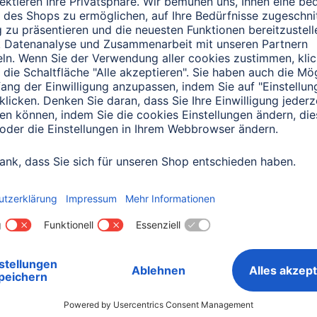
Lochmaß Befestigung
bis 
ezubehör empfehlen wir Ihnen zur Montage noch die folgend
abelschlüssel, Wasserwaage.