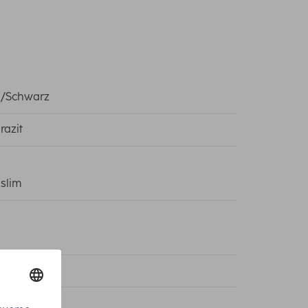
u/Schwarz
razit
aslim
serwaage