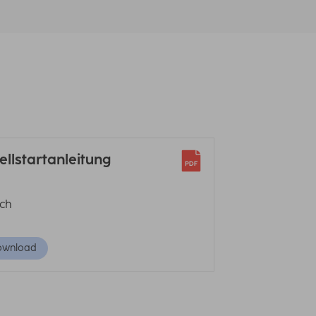
ellstartanleitung
sch
ownload