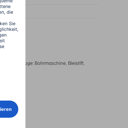
M8
en Werkzeuge: Bohrmaschine, Bleistift,