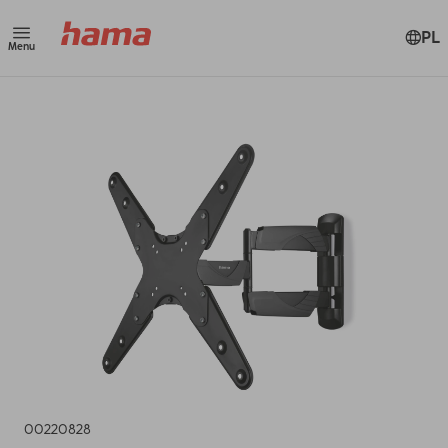
PL
Menu
00220828