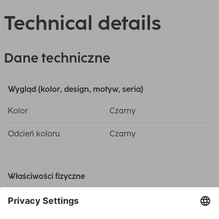
Technical details
Dane techniczne
Wygląd (kolor, design, motyw, seria)
Kolor
Czarny
Odcień koloru
Czarny
Właściwości fizyczne
Ilość przegubów
3