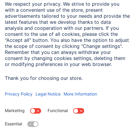
Maks. udźwig
35 kg
Maksymalny zakres
180 °
obrotu
Maksymalny zasięg
52,1 cm
projekcji
Materiał
stal