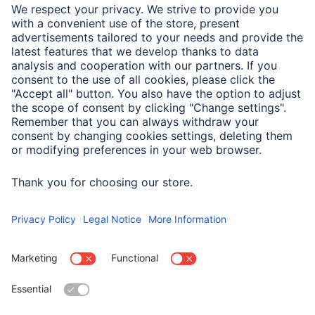
Maks. udźwig
25 kg
Maksymalny zakres
180 °
obrotu
Maksymalny zasięg
40,1 cm
projekcji
Materiał
stal