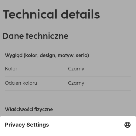
Technical details
Dane techniczne
Wygląd (kolor, design, motyw, seria)
Kolor
Czarny
Odcień koloru
Czarny
Właściwości fizyczne
Ilość przegubów
3