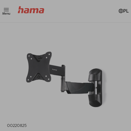
PL
Menu
00220825