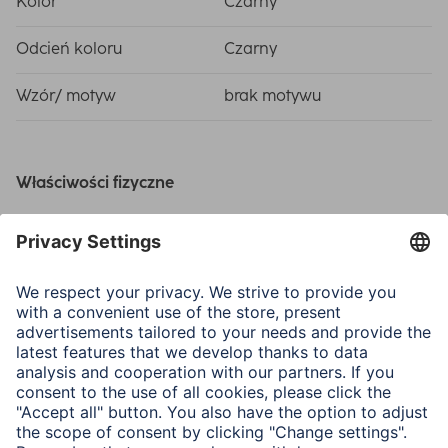
Kolor
Czarny
Odcień koloru
Czarny
Wzór/ motyw
brak motywu
Właściwości fizyczne
Materiał
Materiał syntetyczny,
Silicon
Typ zamknięcia
Przycisk
Wymiary i waga
Długość paska maks.
18 cm