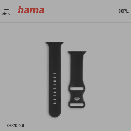
PL
Menu
00215631