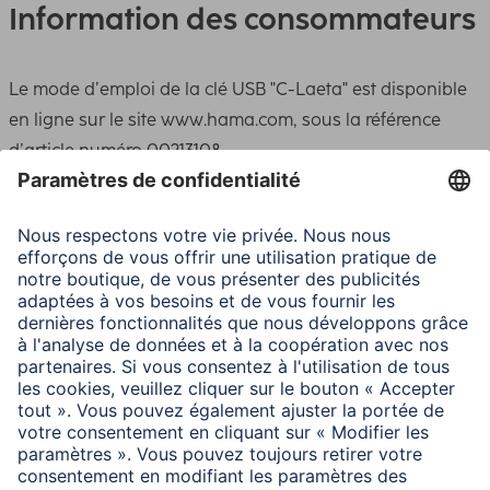
Information des consommateurs
Le mode d’emploi de la clé USB "C-Laeta" est disponible
en ligne sur le site www.hama.com, sous la référence
d’article numéro 00213108.
Ne jamais utiliser les deux ports en même temps.
USB 3.2 gén. 1
- Taux de transmission de données SuperSpeed jusqu’à 5
Gbit/s
- Jusqu’à 10 fois plus rapide que USB 2.0 (480 Mbit/s)
HiSpeed
- Compatible vers le bas avec USB 2.0 HiSpeed
La vitesse de lecture de 40 Mo/s ne peut être atteinte
qu’avec une interface USB-3.2 gén. 1.