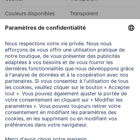
Couleurs disponibles
Transparent
Ligne
Super Hybrid
Caractéristiques techniques
Aide au montage
EcoFrame
Matière
D3O®, RPET Flexiglas
Modèle
Appareil spécifique
Température
Non spécifié