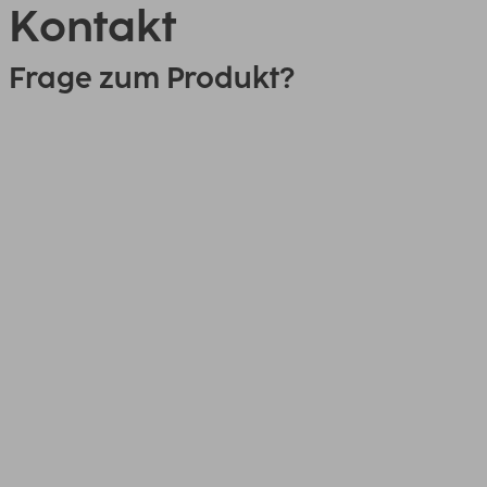
Kontakt
Frage zum Produkt?
0151 18814553
Link
00210942, Schutzhülle für Apple