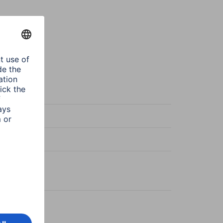
ny/Szary
e Line
ny, Szary
e
zka typu F