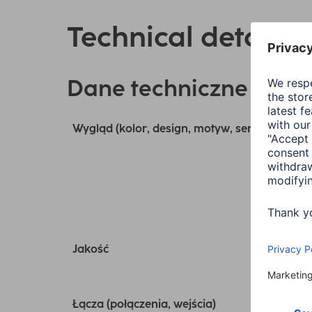
Technical details
Dane techniczne
Wygląd (kolor, design, motyw, seria)
Jakość
Łącza (połączenia, wejścia)