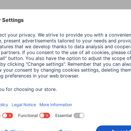
Kolor
Czar
Linia produktowa
Prim
Odcień koloru
Czar
Jakość
Prim
Połączenie
Wtyc