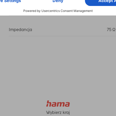
Specyfikacja
Koak
Impedancja
75 Ω
Wybierz kraj