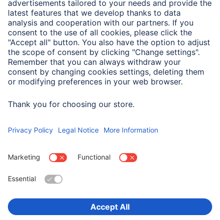
Wtyczka typu F
Dane logistyczne (ilość, prezentacja)
Zestaw zawiera w szt.
7
Wybierz kraj