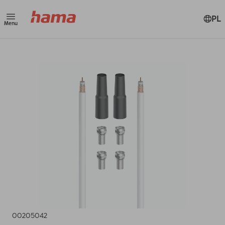
PL
Menu
00205042