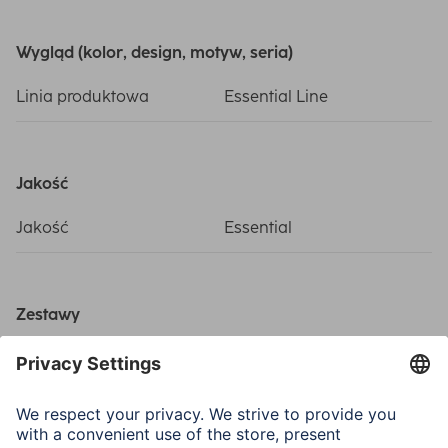
Wygląd (kolor, design, motyw, seria)
Linia produktowa
Essential Line
Jakość
Jakość
Essential
Zestawy
Komponent 1
Coax cable, 4-fold
shielded, 20m, Tulejka
ochronna/
przeciwdeszczowa,